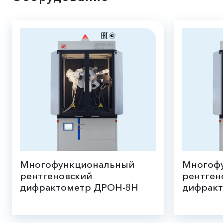
Многофункциональный
Многоф
рентгеновский
рентген
дифрактометр ДРОН-8Н
дифрак
рентгенодифракционный анализ
анализ стр
фазового состава, структурного
тонких пле
состояния и ориентации широкого
монокрист