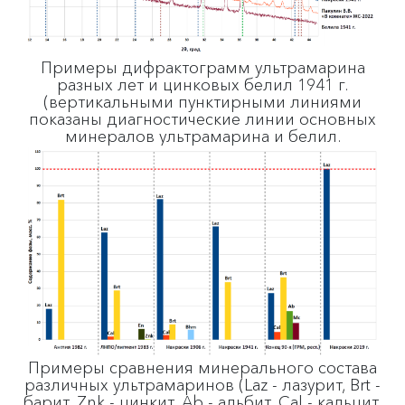
Примеры дифрактограмм ультрамарина
разных лет и цинковых белил 1941 г.
(вертикальными пунктирными линиями
показаны диагностические линии основных
минералов ультрамарина и белил.
Примеры сравнения минерального состава
различных ультрамаринов (Laz - лазурит, Brt -
барит, Znk - цинкит, Ab - альбит, Cal - кальцит,