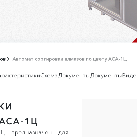
зов
Автомат сортировки алмазов по цвету АСА-1Ц
арактеристики
Схема
Документы
Документы
Виде
КИ
АСА-1Ц
1Ц предназначен для