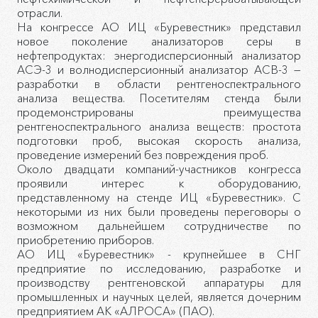
отрасли.
На конгрессе АО ИЦ «Буревестник» представил
новое поколение анализаторов серы в
нефтепродуктах: энергодисперсионный анализатор
АСЭ-3 и волнодисперсионный анализатор АСВ-3 —
разработки в области рентгеноспектрального
анализа вещества. Посетителям стенда были
продемонстрированы преимущества
рентгеноспектрального анализа веществ: простота
подготовки проб, высокая скорость анализа,
проведение измерений без повреждения проб.
Около двадцати компаний-участников конгресса
проявили интерес к оборудованию,
представленному на стенде ИЦ «Буревестник». С
некоторыми из них были проведены переговоры о
возможном дальнейшем сотрудничестве по
приобретению приборов.
АО ИЦ «Буревестник» - крупнейшее в СНГ
предприятие по исследованию, разработке и
производству рентгеновской аппаратуры для
промышленных и научных целей, является дочерним
предприятием АК «АЛРОСА» (ПАО).