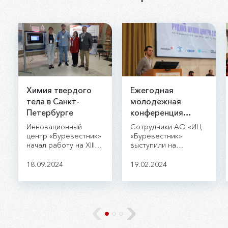
Химия твердого
Ежегодная
тела в Санкт-
молодежная
Петербурге
конференция
«Рудная школа
Инновационный
Сотрудники АО «ИЦ
2024»
центр «Буревестник»
«Буревестник»
начал работу на XIII
выступили на
Всероссийской
ежегодной
конференции с
молодежной
18.09.2024
19.02.2024
международным
конференции «Рудная
участием «Химия
школа».
твёрдого тела и
функциональные
материалы – 2024».